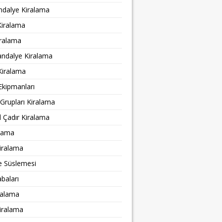
ndalye Kiralama
Kiralama
ralama
andalye Kiralama
Kiralama
Ekipmanları
Grupları Kiralama
 Çadır Kiralama
alama
iralama
e Süslemesi
abaları
ralama
iralama