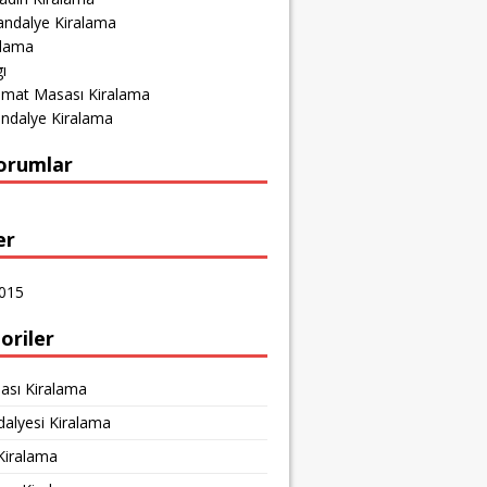
andalye Kiralama
alama
ı
amat Masası Kiralama
ndalye Kiralama
orumlar
er
015
oriler
ası Kiralama
dalyesi Kiralama
Kiralama