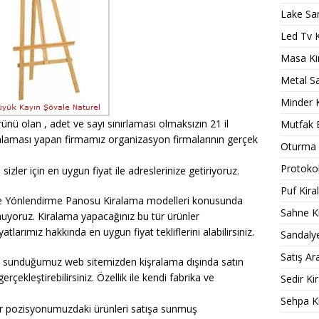
Lake Sa
Led Tv 
Masa Ki
Metal S
Minder 
ünü olan , adet ve sayı sınırlaması olmaksızın 21 il
Mutfak 
alaması yapan firmamız organizasyon firmalarının gerçek
Oturma 
Protokol
izler için en uygun fiyat ile adreslerinize getiriyoruz.
Puf Kir
ve Yönlendirme Panosu Kiralama modelleri konusunda
Sahne K
sunuyoruz. Kiralama yapacağınız bu tür ürünler
iyatlarımız hakkında en uygun fiyat tekliflerini alabilirsiniz.
Sandaly
Satış Ar
 sunduğumuz web sitemizden kişralama dışında satın
rçekleştirebilirsiniz. Özellik ile kendi fabrika ve
Sedir Ki
Sehpa K
fır pozisyonumuzdaki ürünleri satışa sunmuş