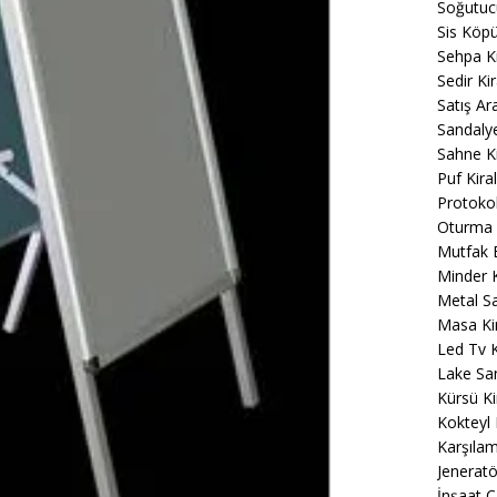
Soğutuc
Sis Köp
Sehpa K
Sedir Ki
Satış Ar
Sandaly
Sahne K
Puf Kir
Protokol
Oturma 
Mutfak 
Minder 
Metal S
Masa Ki
Led Tv 
Lake Sa
Kürsü K
Kokteyl
Karşıla
Jeneratö
İnşaat Ç