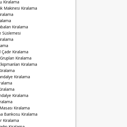
u Kiralama
ük Makinesi Kiralama
iralama
ralama
abaları Kiralama
e Süslemesi
iralama
alama
 Çadır Kiralama
Grupları Kiralama
Ekipmanları Kiralama
Kiralama
andalye Kiralama
ralama
Kiralama
ndalye Kiralama
iralama
 Masası Kiralama
ma Bankosu Kiralama
r Kiralama
adırı Kiralama