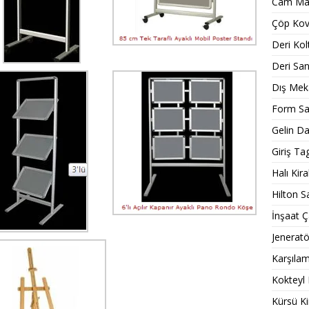
Cam Mas
Çöp Kov
Deri Kol
Deri Sa
Dış Meka
Form Sa
Gelin D
Giriş Tag
Halı Kir
Hilton S
İnşaat Ç
Jeneratö
Karşıla
Kokteyl
Kürsü K