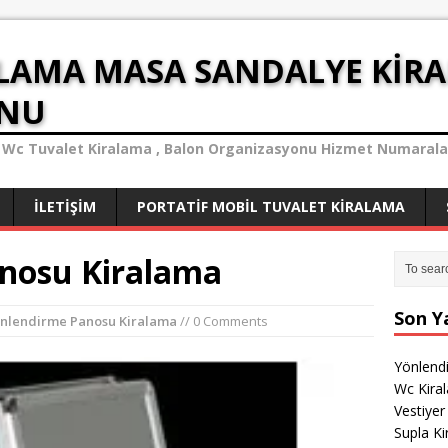
LAMA MASA SANDALYE KIR
ONU
tif Wc Tuvalet Kiralama , Balon Organizasyonu Hizmet Numaraları
İLETIŞIM
PORTATIF MOBIL TUVALET KIRALAMA
nosu Kiralama
Son Ya
nlendirme Panosu Kiralama
// 0 Comments
Yönlend
Wc Kira
Vestiyer
Supla K