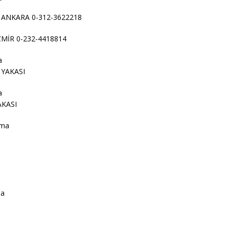
a ANKARA 0-312-3622218
İZMİR 0-232-4418814
a
 YAKASI
a
AKASI
ama
a
ma