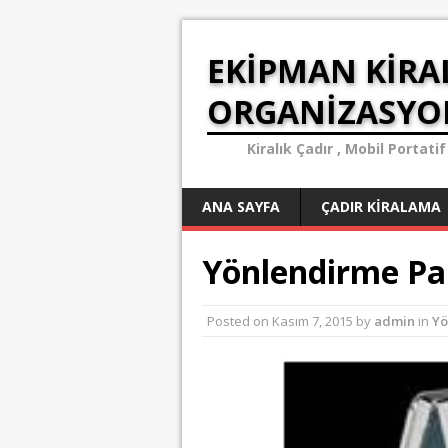
EKIPMAN KIRA
ORGANIZASY
Kiralık Çadır , Mobil Porta
ANA SAYFA
ÇADIR KIRALAMA
Yönlendirme Pa
Posted on
Kasım 7, 2015
by
admin
in
Yö