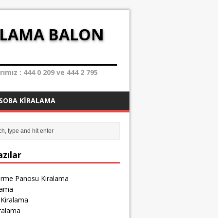
ALAMA BALON
mız : 444 0 209 ve 444 2 795
SOBA KIRALAMA
zılar
irme Panosu Kiralama
lama
 Kiralama
iralama