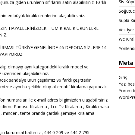
Sis Köp
za giden ürünlerin sıfırlarını satın alabilirsiniz. Farklı
Soğutuc
n en büyük kiralık ürünlerine ulaşabilirsiniz.
Supla K
IZIN HAYALLERİNİZDEKİ TÜM KİRALIK ÜRÜNLERE
Vestiyer
NİZ.
Wc Kira
İRMASI TÜRKİYE GENELİNDE 46 DEPODA SİZLERE 14
Yönlend
 YAPIYORUZ.
Meta
alıp olmayıp aynı kategorideki kiralık model ve
 üzerinden ulaşabilirsiniz.
Giriş
cak sandalye ürün çeşidimiz 96 farklı çeşittedir.
Yazı be
izde aynı bu şekilde olup alternatif kiralama yapılacak
Yorum b
WordPre
on numaraları ile e-mail adres bilgimizden ulaşabilirsiniz.
dirme Panosu Kiralama , Lcd Tv Kiralama , Kiralık masa
ba , minder , tente branda çardak şemsiye kiralama
çin kurumsal hattımız ; 444 0 209 ve 444 2 795