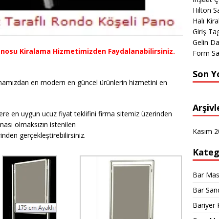
Hilton S
Halı Kir
Giriş Tag
Gelin D
nosu Kiralama Hizmetimizden Faydalanabilirsiniz.
Form Sa
Son Y
mamızdan en modern en güncel ürünlerin hizmetini en
Arşivl
re en uygun ucuz fiyat teklifini firma sitemiz üzerinden
aması olmaksızın istenilen
Kasım 2
nden gerçekleştirebilirsiniz.
Kateg
Bar Mas
Bar San
Bariyer 