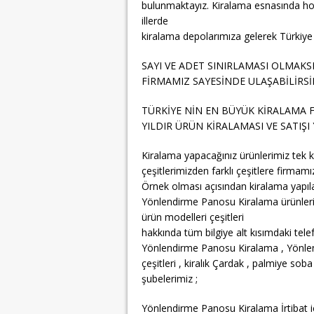
bulunmaktayız. Kiralama esnasında hoşunu
illerde
kiralama depolarımıza gelerek Türkiye ni
SAYI VE ADET SINIRLAMASI OLMAKS
FİRMAMIZ SAYESİNDE ULAŞABİLİRSİ
TÜRKİYE NİN EN BÜYÜK KİRALAMA F
YILDIR ÜRÜN KİRALAMASI VE SATIŞI
Kiralama yapacağınız ürünlerimiz tek k
çeşitlerimizden farklı çeşitlere firmamız
Örnek olması açısından kiralama yapıla
Yönlendirme Panosu Kiralama ürünlerim
ürün modelleri çeşitleri
hakkında tüm bilgiye alt kısımdaki telef
Yönlendirme Panosu Kiralama , Yönlen
çeşitleri , kiralık Çardak , palmiye so
şubelerimiz ;
Yönlendirme Panosu Kiralama İrtibat i