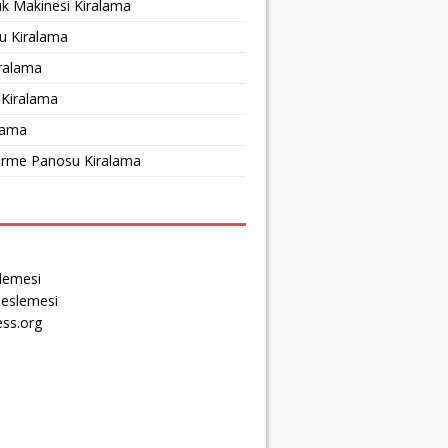
ük Makinesi Kiralama
u Kiralama
iralama
 Kiralama
lama
irme Panosu Kiralama
slemesi
eslemesi
ss.org