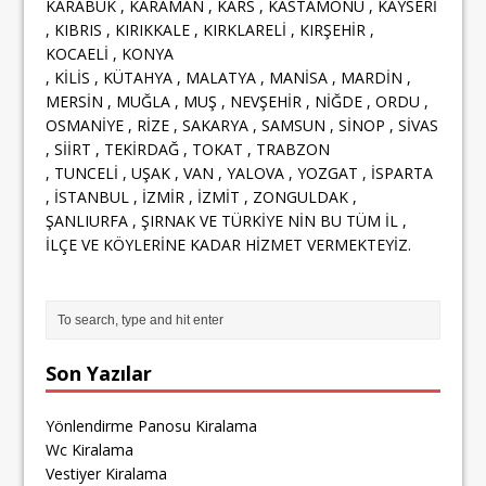
KARABÜK , KARAMAN , KARS , KASTAMONU , KAYSERİ
, KIBRIS , KIRIKKALE , KIRKLARELİ , KIRŞEHİR ,
KOCAELİ , KONYA
, KİLİS , KÜTAHYA , MALATYA , MANİSA , MARDİN ,
MERSİN , MUĞLA , MUŞ , NEVŞEHİR , NİĞDE , ORDU ,
OSMANİYE , RİZE , SAKARYA , SAMSUN , SİNOP , SİVAS
, SİİRT , TEKİRDAĞ , TOKAT , TRABZON
, TUNCELİ , UŞAK , VAN , YALOVA , YOZGAT , İSPARTA
, İSTANBUL , İZMİR , İZMİT , ZONGULDAK ,
ŞANLIURFA , ŞIRNAK VE TÜRKİYE NİN BU TÜM İL ,
İLÇE VE KÖYLERİNE KADAR HİZMET VERMEKTEYİZ.
Son Yazılar
Yönlendirme Panosu Kiralama
Wc Kiralama
Vestiyer Kiralama