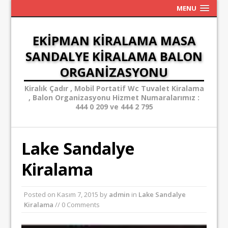
MENU
EKIPMAN KIRALAMA MASA
SANDALYE KIRALAMA BALON
ORGANIZASYONU
Kiralık Çadır , Mobil Portatif Wc Tuvalet Kiralama
, Balon Organizasyonu Hizmet Numaralarımız :
444 0 209 ve 444 2 795
Lake Sandalye
Kiralama
Posted on
Kasım 7, 2015
by
admin
in
Lake Sandalye
Kiralama
// 0 Comments