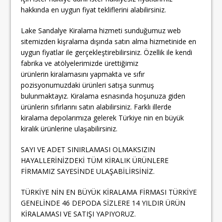
hakkında en uygun fiyat tekliflerini alabilirsiniz.
Lake Sandalye Kiralama hizmeti sunduğumuz web
sitemizden kişralama dışında satın alma hizmetinide en
uygun fiyatlar ile gerçekleştirebilirsiniz. Özellik ile kendi
fabrika ve atölyelerimizde ürettiğimiz
ürünlerin kiralamasını yapmakta ve sıfır
pozisyonumuzdaki ürünleri satışa sunmuş
bulunmaktayız. Kiralama esnasında hoşunuza giden
ürünlerin sıfırlarını satın alabilirsiniz. Farklı illerde
kiralama depolarımıza gelerek Türkiye nin en büyük
kiralık ürünlerine ulaşabilirsiniz.
SAYI VE ADET SINIRLAMASI OLMAKSIZIN
HAYALLERİNİZDEKİ TÜM KİRALIK ÜRÜNLERE
FİRMAMIZ SAYESİNDE ULAŞABİLİRSİNİZ.
TÜRKİYE NİN EN BÜYÜK KİRALAMA FİRMASI TÜRKİYE
GENELİNDE 46 DEPODA SİZLERE 14 YILDIR ÜRÜN
KİRALAMASI VE SATIŞI YAPIYORUZ.