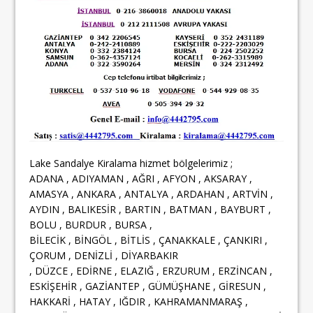
Lake Sandalye Kiralama hizmet bölgelerimiz ;
ADANA , ADIYAMAN , AĞRI , AFYON , AKSARAY ,
AMASYA , ANKARA , ANTALYA , ARDAHAN , ARTVİN ,
AYDIN , BALIKESİR , BARTIN , BATMAN , BAYBURT ,
BOLU , BURDUR , BURSA ,
BİLECİK , BİNGÖL , BİTLİS , ÇANAKKALE , ÇANKIRI ,
ÇORUM , DENİZLİ , DİYARBAKIR
, DÜZCE , EDİRNE , ELAZIĞ , ERZURUM , ERZİNCAN ,
ESKİŞEHİR , GAZİANTEP , GÜMÜŞHANE , GİRESUN ,
HAKKARİ , HATAY , IĞDIR , KAHRAMANMARAŞ ,