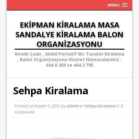
MENU
EKIPMAN KIRALAMA MASA
SANDALYE KIRALAMA BALON
ORGANIZASYONU
Kiralık Çadır , Mobil Portatif Wc Tuvalet Kiralama
, Balon Organizasyonu Hizmet Numaralarımız :
444 0 209 ve 444 2 795
Sehpa Kiralama
Posted on
Kasım 7, 2015
by
admin
in
Sehpa Kiralama
// 0
Comments