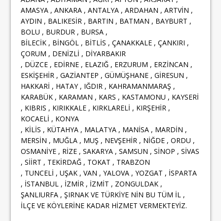
AMASYA , ANKARA , ANTALYA , ARDAHAN , ARTVİN ,
AYDIN , BALIKESİR , BARTIN , BATMAN , BAYBURT ,
BOLU , BURDUR , BURSA ,
BİLECİK , BİNGÖL , BİTLİS , ÇANAKKALE , ÇANKIRI ,
ÇORUM , DENİZLİ , DİYARBAKIR
, DÜZCE , EDİRNE , ELAZIĞ , ERZURUM , ERZİNCAN ,
ESKİŞEHİR , GAZİANTEP , GÜMÜŞHANE , GİRESUN ,
HAKKARİ , HATAY , IĞDIR , KAHRAMANMARAŞ ,
KARABÜK , KARAMAN , KARS , KASTAMONU , KAYSERİ
, KIBRIS , KIRIKKALE , KIRKLARELİ , KIRŞEHİR ,
KOCAELİ , KONYA
, KİLİS , KÜTAHYA , MALATYA , MANİSA , MARDİN ,
MERSİN , MUĞLA , MUŞ , NEVŞEHİR , NİĞDE , ORDU ,
OSMANİYE , RİZE , SAKARYA , SAMSUN , SİNOP , SİVAS
, SİİRT , TEKİRDAĞ , TOKAT , TRABZON
, TUNCELİ , UŞAK , VAN , YALOVA , YOZGAT , İSPARTA
, İSTANBUL , İZMİR , İZMİT , ZONGULDAK ,
ŞANLIURFA , ŞIRNAK VE TÜRKİYE NİN BU TÜM İL ,
İLÇE VE KÖYLERİNE KADAR HİZMET VERMEKTEYİZ.