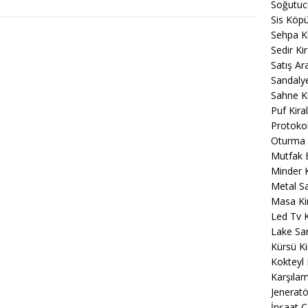
Soğutuc
Sis Köp
Sehpa K
Sedir Ki
Satış Ar
Sandaly
Sahne K
Puf Kir
Protokol
Oturma 
Mutfak 
Minder 
Metal S
Masa Ki
Led Tv 
Lake Sa
Kürsü K
Kokteyl
Karşıla
Jeneratö
İnşaat Ç