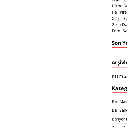
Hilton S
Halı Kir
Giriş Tag
Gelin D
Form Sa
Son Y
Arşivl
Kasım 2
Kateg
Bar Mas
Bar San
Bariyer 