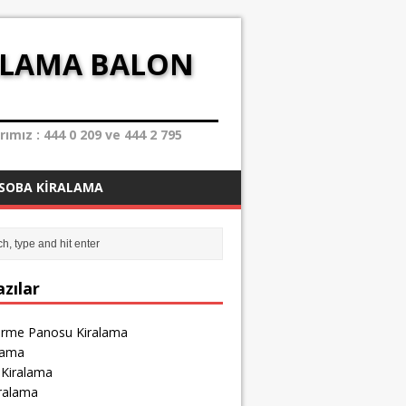
ALAMA BALON
mız : 444 0 209 ve 444 2 795
SOBA KIRALAMA
zılar
irme Panosu Kiralama
lama
 Kiralama
iralama