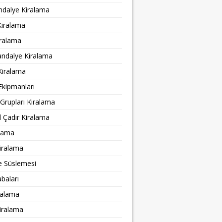
ndalye Kiralama
Kiralama
ralama
andalye Kiralama
Kiralama
Ekipmanları
Grupları Kiralama
 Çadır Kiralama
alama
iralama
e Süslemesi
abaları
ralama
iralama