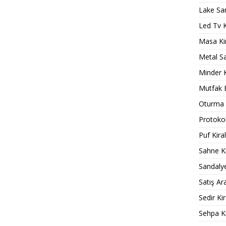
Lake Sa
Led Tv 
Masa Ki
Metal S
Minder 
Mutfak 
Oturma 
Protokol
Puf Kir
Sahne K
Sandaly
Satış Ar
Sedir Ki
Sehpa K