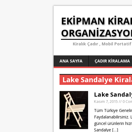
EKIPMAN KIRA
ORGANIZASY
Kiralık Çadır , Mobil Porta
ANA SAYFA
ÇADIR KIRALAMA
Lake Sandalye Kira
Lake Sandal
Kasım 7, 2015
// 0 C
Tüm Türkiye Geneli
Faydalanabilirsiniz
güncel ürünlerin hizm
Sandalye
[…]