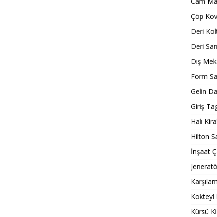
Cam Mas
Çöp Kov
Deri Kol
Deri Sa
Dış Meka
Form Sa
Gelin D
Giriş Tag
Halı Kir
Hilton S
İnşaat Ç
Jeneratö
Karşıla
Kokteyl
Kürsü K