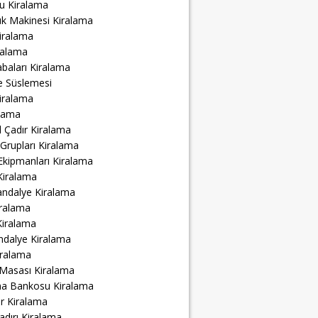
u Kiralama
ük Makinesi Kiralama
iralama
ralama
abaları Kiralama
e Süslemesi
iralama
alama
 Çadır Kiralama
Grupları Kiralama
Ekipmanları Kiralama
Kiralama
andalye Kiralama
ralama
Kiralama
ndalye Kiralama
iralama
 Masası Kiralama
ma Bankosu Kiralama
r Kiralama
adırı Kiralama