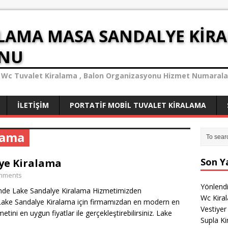
LAMA MASA SANDALYE KIR
ONU
tif Wc Tuvalet Kiralama , Balon Organizasyonu Hizmet Numaraları
İLETIŞIM
PORTATIF MOBIL TUVALET KIRALAMA
lama
Son Ya
ye Kiralama
omments
Yönlend
nde Lake Sandalye Kiralama Hizmetimizden
Wc Kira
. Lake Sandalye Kiralama için firmamızdan en modern en
Vestiyer
etini en uygun fiyatlar ile gerçekleştirebilirsiniz. Lake
Supla K