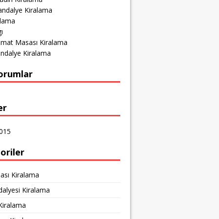
andalye Kiralama
alama
ı
amat Masası Kiralama
ndalye Kiralama
orumlar
er
015
oriler
ası Kiralama
dalyesi Kiralama
Kiralama