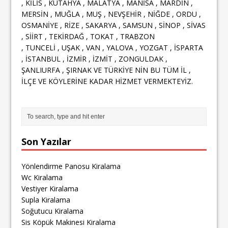
, KİLİS , KÜTAHYA , MALATYA , MANİSA , MARDİN ,
MERSİN , MUĞLA , MUŞ , NEVŞEHİR , NİĞDE , ORDU ,
OSMANİYE , RİZE , SAKARYA , SAMSUN , SİNOP , SİVAS
, SİİRT , TEKİRDAĞ , TOKAT , TRABZON
, TUNCELİ , UŞAK , VAN , YALOVA , YOZGAT , İSPARTA
, İSTANBUL , İZMİR , İZMİT , ZONGULDAK ,
ŞANLIURFA , ŞIRNAK VE TÜRKİYE NİN BU TÜM İL ,
İLÇE VE KÖYLERİNE KADAR HİZMET VERMEKTEYİZ.
Son Yazılar
Yönlendirme Panosu Kiralama
Wc Kiralama
Vestiyer Kiralama
Supla Kiralama
Soğutucu Kiralama
Sis Köpük Makinesi Kiralama