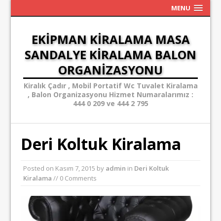
MENU
EKIPMAN KIRALAMA MASA
SANDALYE KIRALAMA BALON
ORGANIZASYONU
Kiralık Çadır , Mobil Portatif Wc Tuvalet Kiralama
, Balon Organizasyonu Hizmet Numaralarımız :
444 0 209 ve 444 2 795
Deri Koltuk Kiralama
Posted on
Kasım 7, 2015
by
admin
in
Deri Koltuk
Kiralama
// 0 Comments