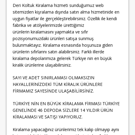
Deri Koltuk Kiralama hizmeti sunduğumuz web
sitemizden kişralama dışında satın alma hizmetinide en
uygun fiyatlar ile gerçekleştirebilirsiniz. Özellik ile kendi
fabrika ve atölyelerimizde ürettiğimiz
ürünlerin kiralamasını yapmakta ve sıfır
pozisyonumuzdaki ürünleri satışa sunmuş
bulunmaktayız. Kiralama esnasında hoşunuza giden
ürünlerin sıfırlarını satın alabilirsiniz. Farklı illerde
kiralama depolarımıza gelerek Türkiye nin en büyük
kiralık ürünlerine ulaşabilirsiniz.
SAYI VE ADET SINIRLAMASI OLMAKSIZIN
HAYALLERİNİZDEKİ TÜM KİRALIK ÜRÜNLERE
FİRMAMIZ SAYESİNDE ULAŞABİLİRSİNİZ.
TÜRKİYE NİN EN BÜYÜK KİRALAMA FİRMASI TÜRKİYE
GENELİNDE 46 DEPODA SİZLERE 14 YILDIR ÜRÜN
KİRALAMASI VE SATIŞI YAPIYORUZ.
Kiralama yapacağınız ürünlerimiz tek kalıp olmayıp aynı