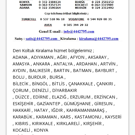
Deri Koltuk Kiralama hizmet bölgelerimiz ;
ADANA , ADIYAMAN , AĞRI , AFYON , AKSARAY ,
AMASYA , ANKARA , ANTALYA , ARDAHAN , ARTVİN ,
AYDIN , BALIKESİR , BARTIN , BATMAN , BAYBURT ,
BOLU , BURDUR , BURSA ,
BİLECİK , BİNGÖL , BİTLİS , ÇANAKKALE , ÇANKIRI ,
ÇORUM , DENİZLİ , DİYARBAKIR
, DÜZCE , EDİRNE , ELAZIĞ , ERZURUM , ERZİNCAN ,
ESKİŞEHİR , GAZİANTEP , GÜMÜŞHANE , GİRESUN ,
HAKKARİ , HATAY , IĞDIR , KAHRAMANMARAŞ ,
KARABÜK , KARAMAN , KARS , KASTAMONU , KAYSERİ
, KIBRIS , KIRIKKALE , KIRKLARELİ , KIRŞEHİR ,
KOCAELİ , KONYA